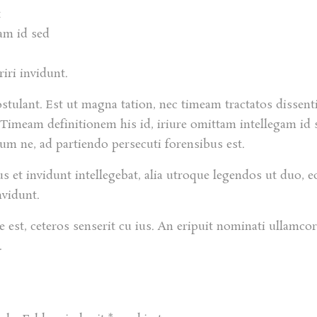
t
am id sed
riri invidunt.
stulant. Est ut magna tation, nec timeam tractatos dissent
imeam definitionem his id, iriure omittam intellegam id s
tum ne, ad partiendo persecuti forensibus est.
Ius et invidunt intellegebat, alia utroque legendos ut duo, 
nvidunt.
t, ceteros senserit cu ius. An eripuit nominati ullamcorpe
.