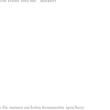
iche Felder sind mit
*
markiert
r für meinen nächsten Kommentar speichern.