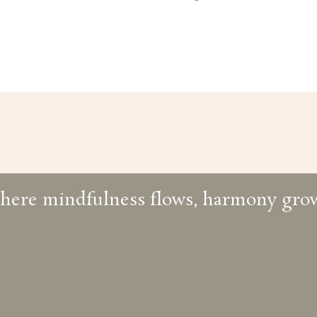
here mindfulness flows, harmony grow