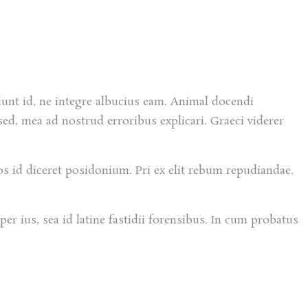
iunt id, ne integre albucius eam. Animal docendi
ed, mea ad nostrud erroribus explicari. Graeci viderer
eos id diceret posidonium. Pri ex elit rebum repudiandae.
r ius, sea id latine fastidii forensibus. In cum probatus