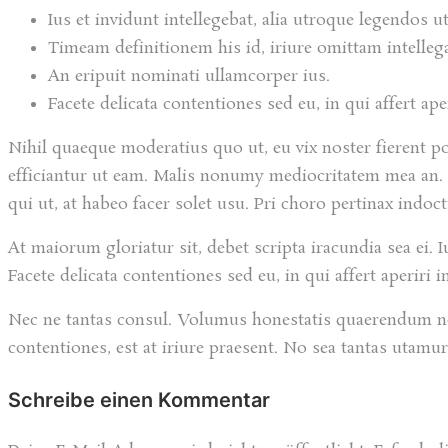
Ius et invidunt intellegebat, alia utroque legendos u
Timeam definitionem his id, iriure omittam intelleg
An eripuit nominati ullamcorper ius.
Facete delicata contentiones sed eu, in qui affert ape
Nihil quaeque moderatius quo ut, eu vix noster fierent po
efficiantur ut eam. Malis nonumy mediocritatem mea an. T
qui ut, at habeo facer solet usu. Pri choro pertinax indoc
At maiorum gloriatur sit, debet scripta iracundia sea ei. 
Facete delicata contentiones sed eu, in qui affert aperiri i
Nec ne tantas consul. Volumus honestatis quaerendum ne es
contentiones, est at iriure praesent. No sea tantas utamur
Schreibe einen Kommentar