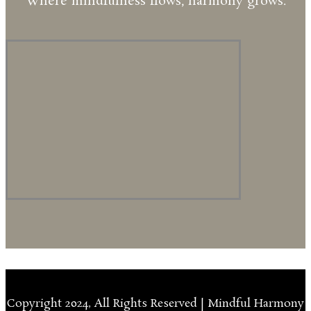
"Where mindfulness flows, harmony grows."
Copyright 2024, All Rights Reserved | Mindful Harmony